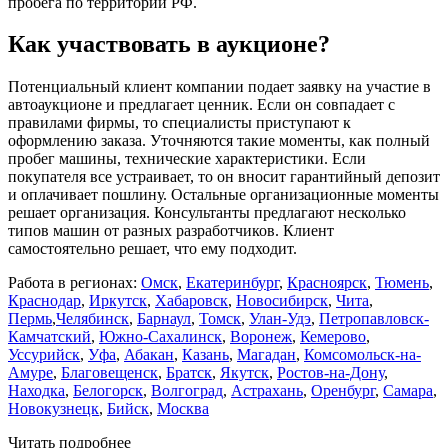
пробега по территории РФ.
Как участвовать в аукционе?
Потенциальный клиент компании подает заявку на участие в
автоаукционе и предлагает ценник. Если он совпадает с
правилами фирмы, то специалисты приступают к
оформлению заказа. Уточняются такие моменты, как полный
пробег машины, технические характеристики. Если
покупателя все устраивает, то он вносит гарантийный депозит
и оплачивает пошлину. Остальные организационные моменты
решает организация. Консультанты предлагают несколько
типов машин от разных разработчиков. Клиент
самостоятельно решает, что ему подходит.
Работа в регионах:
Омск
,
Екатеринбург
,
Красноярск
,
Тюмень
,
Краснодар
,
Иркутск
,
Хабаровск
,
Новосибирск
,
Чита
,
Пермь
,
Челябинск
,
Барнаул
,
Томск
,
Улан-Удэ
,
Петропавловск-
Камчатский
,
Южно-Сахалинск
,
Воронеж
,
Кемерово
,
Уссурийск
,
Уфа
,
Абакан
,
Казань
,
Магадан
,
Комсомольск-на-
Амуре
,
Благовещенск
,
Братск
,
Якутск
,
Ростов-на-Дону
,
Находка
,
Белогорск
,
Волгоград
,
Астрахань
,
Оренбург
,
Самара
,
Новокузнецк
,
Бийск
,
Москва
Читать подробнее